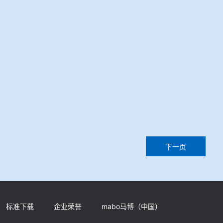
下一页
标准下载
企业荣誉
mabo马博（中国）