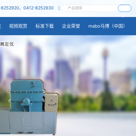
-8252920、0412-8252930
搜
索
流
视频观赏
标准下载
企业荣誉
mabo马博（中国）