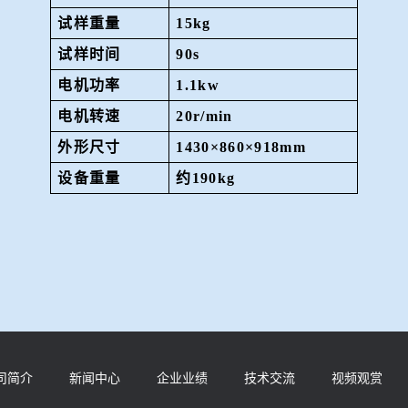
试样重量
15kg
试样时间
90s
电机功率
1.1kw
电机转速
20r/min
外形尺寸
1430×860×918mm
设备重量
约
190kg
司简介
新闻中心
企业业绩
技术交流
视频观赏